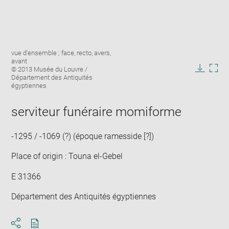
Enlarge
Image
vue d'ensemble ; face, recto, avers,
image
caption:
avant
in
© 2013 Musée du Louvre /
new
Downlo
Enla
Département des Antiquités
window
égyptiennes
image
ima
in
new
serviteur funéraire momiforme
win
-1295 / -1069 (?) (époque ramesside [?])
Place of origin : Touna el-Gebel
E 31366
Département des Antiquités égyptiennes