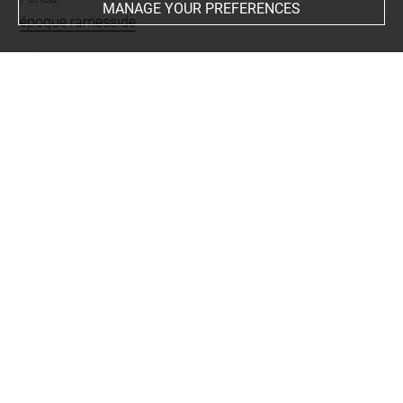
MANAGE YOUR PREFERENCES
époque ramesside
Places
Touna el-Gebel
BIBLIOGRAPHY
Galliano, Geneviève (dir.), Un jour, j'achetai une momie.
Émile Guimet et l'Égypte antique, cat. exp. (Lyon, Musée
des Beaux-Arts, 30 mars - 2 juillet 2012), Paris / Lyon,
Hazan / musée des Beaux-Arts de Lyon, 2012, p. 87 note
27
Last updated on 24.04.2025