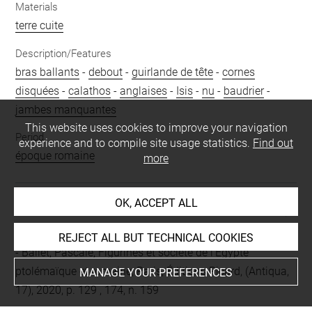
Materials
terre cuite
Description/Features
bras ballants
-
debout
-
guirlande de tête
-
cornes
disquées
-
calathos
-
anglaises
-
Isis
-
nu
-
baudrier
-
jambes manquantes
This website uses cookies to improve your navigation
Period
experience and to compile site usage statistics.
Find out
époque romaine
more
OK, ACCEPT ALL
BIBLIOGRAPHY
REJECT ALL BUT TECHNICAL COOKIES
Ballet, Pascale, Figurines et société de l'Égypte
ptolémaïque et romaine, Paris, Éditions Picard, (Antiqua,
MANAGE YOUR PREFERENCES
17), 2020, p. 129 , 174, n. 159