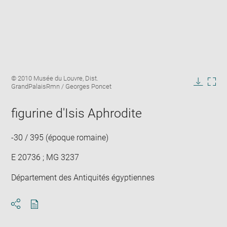
Enlarge
Image
© 2010 Musée du Louvre, Dist.
image
caption:
GrandPalaisRmn / Georges Poncet
in
Downlo
Enla
new
image
ima
window
figurine d'Isis Aphrodite
in
new
win
-30 / 395 (époque romaine)
E 20736 ; MG 3237
Département des Antiquités égyptiennes
Download
Share
pdf