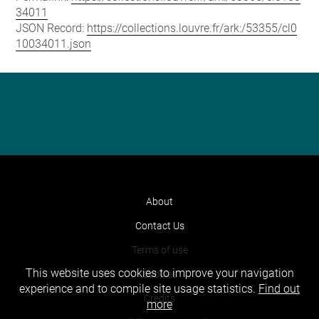
34011
JSON Record:
https://collections.louvre.fr/ark:/53355/cl0
10034011.json
About
Contact Us
Terms of use
This website uses cookies to improve your navigation
Cookies
experience and to compile site usage statistics.
Find out
Credits
more