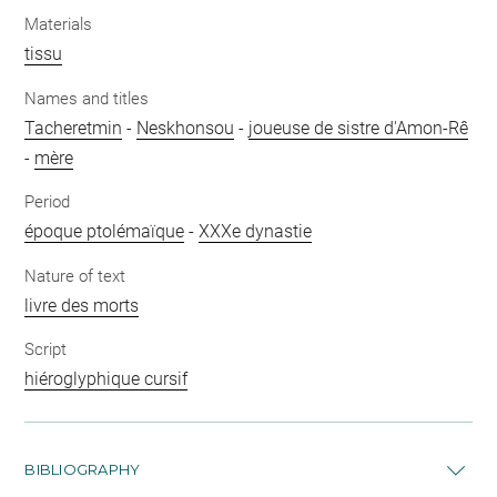
Materials
tissu
Names and titles
Tacheretmin
-
Neskhonsou
-
joueuse de sistre d'Amon-Rê
-
mère
Period
époque ptolémaïque
-
XXXe dynastie
Nature of text
livre des morts
Script
hiéroglyphique cursif
BIBLIOGRAPHY