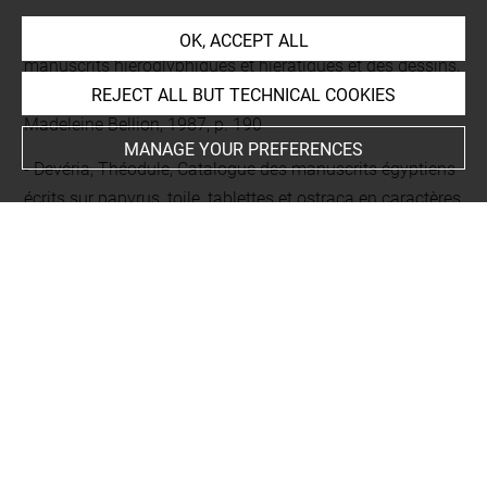
Bellion, Madeleine, Égypte ancienne: catalogue des
OK, ACCEPT ALL
manuscrits hiéroglyphiques et hiératiques et des dessins,
sur papyrus, cuir ou tissu, publies ou signalés, Paris,
REJECT ALL BUT TECHNICAL COOKIES
Madeleine Bellion, 1987, p. 190
MANAGE YOUR PREFERENCES
Devéria, Théodule, Catalogue des manuscrits égyptiens
écrits sur papyrus, toile, tablettes et ostraca en caractères
hiéroglyphiques, hiératiques, démotiques, grecs, coptes,
arabes et latins qui sont conservés au Musée égyptien du
Louvre, Paris, Ch. de Mourgues frères, 1872, Disponible
sur :
https://bibliotheque-
numerique.inha.fr/idviewer/7042/3
, p. 113-114, III 87
Trismegistos, Disponible sur : <www.trismegistos.org> ,
TM 114156
Totenbuchprojekt Bonn, [Universität Bonn], Disponible