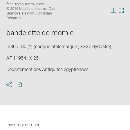
Image
face, recto, avers, avant
image
caption:
© 2016 Musée du Louvre, Dist.
in
GrandPalaisRmn / Christian
Downlo
Enla
new
Décamps
image
ima
window
in
bandelette de momie
new
win
-380 / -30 (?) (époque ptolémaïque ; XXXe dynastie)
AF 11954 ; X 25
Département des Antiquités égyptiennes
Download
Share
pdf
Inventory number