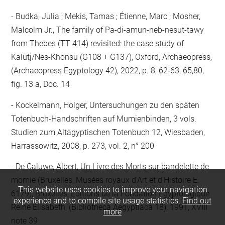
Budka, Julia ; Mekis, Tamas ; Étienne, Marc ; Mosher,
Malcolm Jr., The family of Pa-di-amun-neb-nesut-tawy
from Thebes (TT 414) revisited: the case study of
Kalutj/Nes-Khonsu (G108 + G137), Oxford, Archaeopress,
(Archaeopress Egyptology 42), 2022, p. 8, 62-63, 65,80,
fig. 13 a, Doc. 14
Kockelmann, Holger, Untersuchungen zu den späten
Totenbuch-Handschriften auf Mumienbinden, 3 vols.
Studien zum Altägyptischen Totenbuch 12, Wiesbaden,
Harrassowitz, 2008, p. 273, vol. 2, n° 200
De Caluwe, Albert, Un Livre des Morts sur bandelette de
momie (Bruxelles, Musées royaux d'Art et d'Histoire E.
This website uses cookies to improve your navigation
6179), Bruxelles, Éditions de la Fondation Égyptologique
experience and to compile site usage statistics.
Find out
Reine Élisabeth, (Bibliotheca Aegyptiaca 18), 1991, XVIII
more
note 39