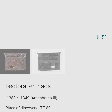
Enlarge
image
in
Image
Downlo
Enla
new
caption:
image
ima
window
SKIP IMAGE CAROUSEL
in
new
win
pectoral en naos
-1388 / -1349 (Amenhotep III)
Place of discovery : TT 89