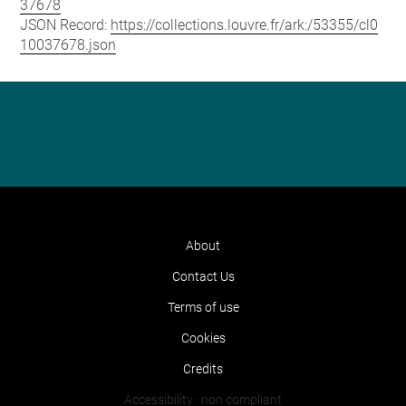
37678
JSON Record:
https://collections.louvre.fr/ark:/53355/cl0
10037678.json
About
Contact Us
Terms of use
Cookies
Credits
Accessibility : non compliant