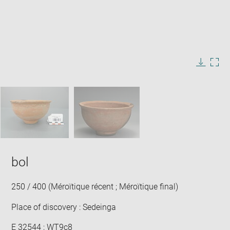
Enlarge
image
in
Image
Downlo
Enla
new
caption:
image
ima
window
SKIP IMAGE CAROUSEL
in
new
win
bol
250 / 400 (Méroïtique récent ; Méroïtique final)
Place of discovery : Sedeinga
E 32544 ; WT9c8