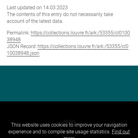
Last updated on 14.03.2023
The contents of this entry do not necessarily take
account of the latest data.
Permalink:
https://collections.louvre.fr/ark:/53355/cl0100
38948
JSON Record:
https://collections.louvre.fr/ark:/53355/cl0
10038948.json
About
This website uses cookies to improve your navigation
experience and to compile site usage statistics.
Find out
Contact Us