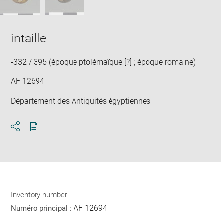
intaille
-332 / 395 (époque ptolémaïque [?] ; époque romaine)
AF 12694
Département des Antiquités égyptiennes
Download
Share
pdf
Inventory number
AF 12694
Numéro principal :