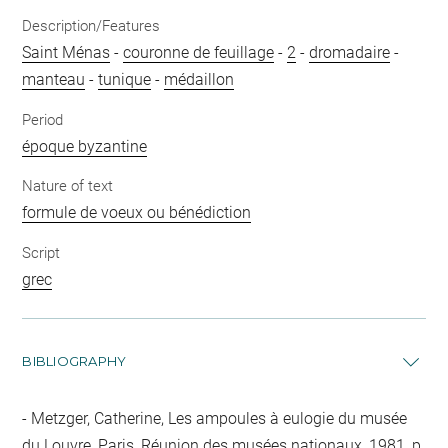
Description/Features
Saint Ménas
-
couronne de feuillage
-
2
-
dromadaire
-
manteau
-
tunique
-
médaillon
Period
époque byzantine
Nature of text
formule de voeux ou bénédiction
Script
grec
BIBLIOGRAPHY
Metzger, Catherine, Les ampoules à eulogie du musée
du Louvre, Paris, Réunion des musées nationaux, 1981, p.