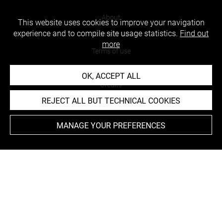
About
This website uses cookies to improve your navigation
experience and to compile site usage statistics.
Find out
Contact Us
more
Terms of use
Cookies
OK, ACCEPT ALL
Credits
REJECT ALL BUT TECHNICAL COOKIES
Accessibility : non compliant
MANAGE YOUR PREFERENCES