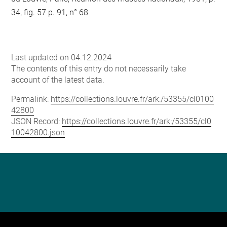
34, fig. 57 p. 91, n° 68
Last updated on 04.12.2024
The contents of this entry do not necessarily take
account of the latest data.
Permalink:
https://collections.louvre.fr/ark:/53355/cl0100
42800
JSON Record:
https://collections.louvre.fr/ark:/53355/cl0
10042800.json