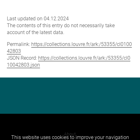
Last updated on 04.12.2024
The contents of this entry do not necessarily take
account of the latest data.
Permalink:
https://collections.louvre.fr/ark:/53355/cl0100
42803
JSON Record:
https://collections.louvre.fr/ark:/53355/cl0
10042803.json
About
This website uses cookies to improve your navigation