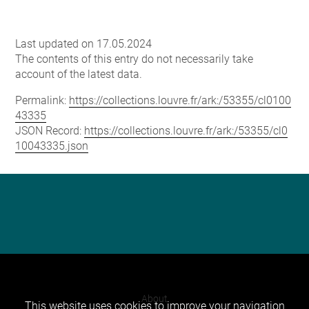
Last updated on 17.05.2024
The contents of this entry do not necessarily take
account of the latest data.
Permalink:
https://collections.louvre.fr/ark:/53355/cl0100
43335
JSON Record:
https://collections.louvre.fr/ark:/53355/cl0
10043335.json
About
This website uses cookies to improve your navigation