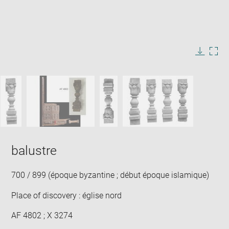
Enlarge
image
in
Image
Downlo
Enla
new
caption:
image
ima
window
SKIP IMAGE CAROUSEL
in
new
win
balustre
700 / 899 (époque byzantine ; début époque islamique)
Place of discovery : église nord
AF 4802 ; X 3274