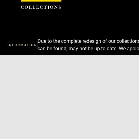
Cookies management panel
Due to the complete redesign of our collectio
INFORMATION
can be found, may not be up to date. We apolo
Download
Next
Previous