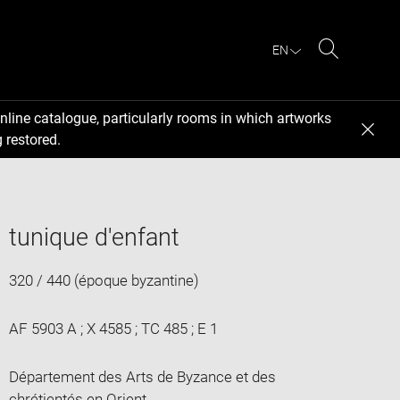
EN
Search
nline catalogue, particularly rooms in which artworks
 restored.
tunique d'enfant
320 / 440 (époque byzantine)
AF 5903 A ; X 4585 ; TC 485 ; E 1
Département des Arts de Byzance et des
chrétientés en Orient