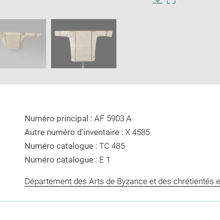
Download
Enlarge
image
image
ow
in
new
window
Numéro principal :
AF 5903 A
Autre numéro d'inventaire :
X 4585
Numéro catalogue :
TC 485
Numéro catalogue :
E 1
Département des Arts de Byzance et des chrétientés e