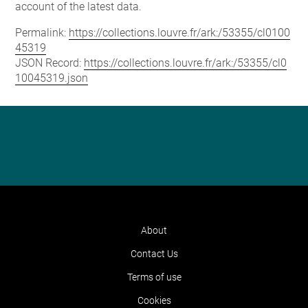
account of the latest data.
Permalink:
https://collections.louvre.fr/ark:/53355/cl0100
45319
JSON Record:
https://collections.louvre.fr/ark:/53355/cl0
10045319.json
About
Contact Us
Terms of use
Cookies