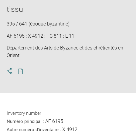
tissu
395 / 641 (époque byzantine)
AF 6195 ; X 4912 ; TC 811 ; L 11
Département des Arts de Byzance et des chrétientés en
Orient
Download
Share
pdf
Inventory number
AF 6195
Numéro principal :
X 4912
Autre numéro d'inventaire :