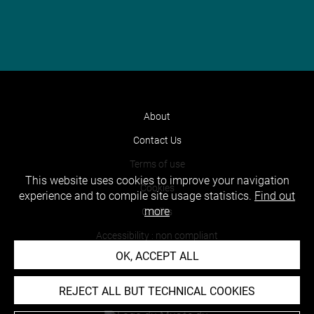
About
Contact Us
Terms of use
This website uses cookies to improve your navigation
Cookies
experience and to compile site usage statistics.
Find out
more
Credits
Accessibility : non compliant
OK, ACCEPT ALL
REJECT ALL BUT TECHNICAL COOKIES