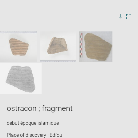
Enlarge
image
in
Image
Downlo
Enla
new
caption:
image
ima
window
SKIP IMAGE CAROUSEL
in
new
win
ostracon ; fragment
début époque islamique
Place of discovery : Edfou