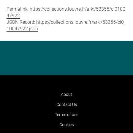
Permalink:
https://collections.louvre.fr/ark:/53355/cl0100
47922
JSON Record:
https://collections.louvre.fr/ark:/53355/cl0
10047922.json
About
Contact Us
Terms of use
Cookies