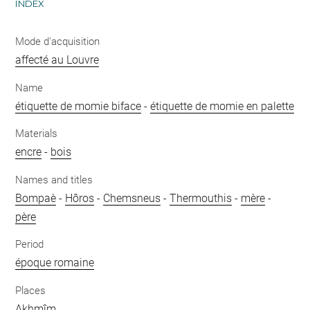
INDEX
Mode d'acquisition
affecté au Louvre
Name
étiquette de momie biface
-
étiquette de momie en palette
Materials
encre
-
bois
Names and titles
Bompaè
-
Hôros
-
Chemsneus
-
Thermouthis
-
mère
-
père
Period
époque romaine
Places
Akhmîm