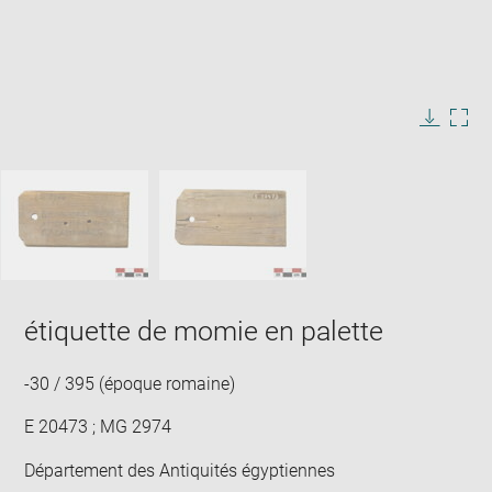
Enlarge
image
in
Image
Downlo
Enla
new
caption:
image
ima
window
SKIP IMAGE CAROUSEL
in
new
win
étiquette de momie en palette
-30 / 395 (époque romaine)
E 20473 ; MG 2974
Département des Antiquités égyptiennes