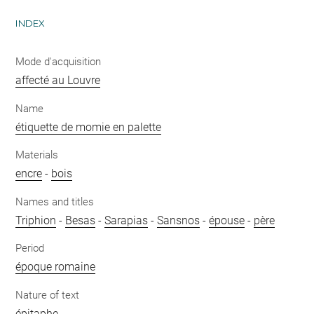
INDEX
Mode d'acquisition
affecté au Louvre
Name
étiquette de momie en palette
Materials
encre
-
bois
Names and titles
Triphion
-
Besas
-
Sarapias
-
Sansnos
-
épouse
-
père
Period
époque romaine
Nature of text
épitaphe