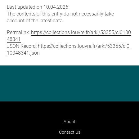
Last updated on 10.04.2026
The contents of this entry do not necessarily take
account of the latest data.
Permalink:
https://collections.louvre.fr/ark:/53355/cl0100
48341
JSON Record:
https://collections.louvre.fr/ark:/53355/cl0
10048341.json
About
Contact Us