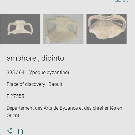
in
Image
Downlo
Enla
new
caption:
image
ima
window
SKIP IMAGE CAROUSEL
in
new
win
amphore ; dipinto
395 / 641 (époque byzantine)
Place of discovery : Baouit
E 27555
Département des Arts de Byzance et des chrétientés en
Orient