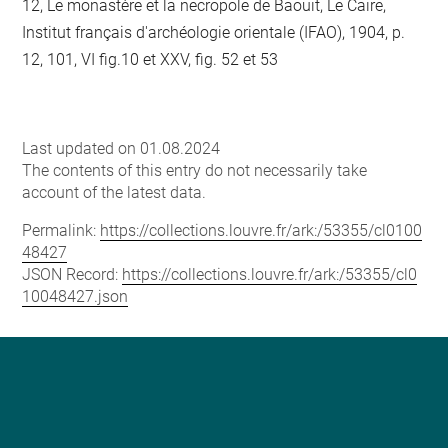
12, Le monastère et la necropole de Baouit, Le Caire,
Institut français d'archéologie orientale (IFAO), 1904, p.
12, 101, VI fig.10 et XXV, fig. 52 et 53
Last updated on 01.08.2024
The contents of this entry do not necessarily take
account of the latest data.
Permalink:
https://collections.louvre.fr/ark:/53355/cl0100
48427
JSON Record:
https://collections.louvre.fr/ark:/53355/cl0
10048427.json