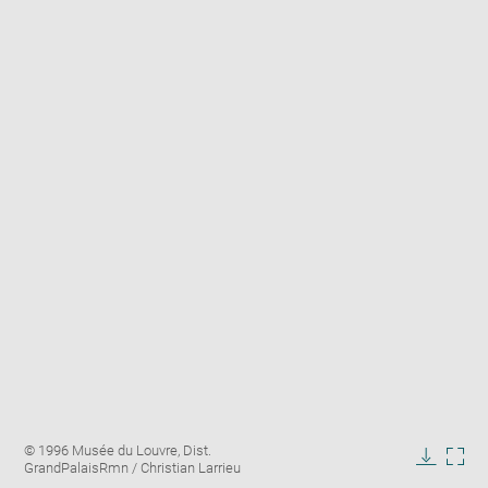
Enlarge
Image
© 1996 Musée du Louvre, Dist.
image
caption:
GrandPalaisRmn / Christian Larrieu
in
Downlo
Enla