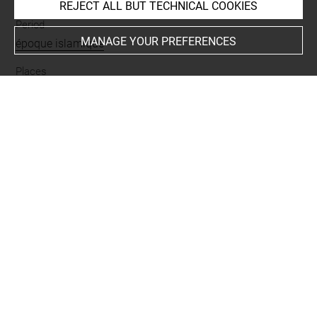
REJECT ALL BUT TECHNICAL COOKIES
Period
MANAGE YOUR PREFERENCES
époque islamique
Places
Medinet Habou
Nature of text
lettre
Script
copte
Last updated on 10.05.2023
The contents of this entry do not necessarily take
account of the latest data.
Permalink:
https://collections.louvre.fr/ark:/53355/cl0100
48580