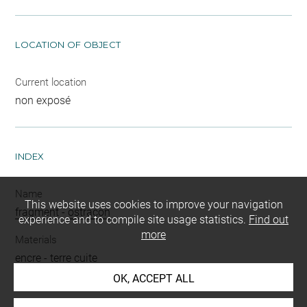
LOCATION OF OBJECT
Current location
non exposé
INDEX
Name
This website uses cookies to improve your navigation
fragment
-
ostracon
experience and to compile site usage statistics.
Find out
more
Materials
encre
-
terre cuite
OK, ACCEPT ALL
Techniques
engobage
-
écriture
-
tournage