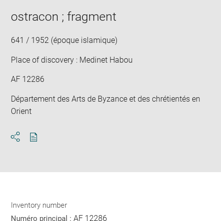
new
image
ima
window
ostracon ; fragment
in
new
win
641 / 1952 (époque islamique)
Place of discovery : Medinet Habou
AF 12286
Département des Arts de Byzance et des chrétientés en
Orient
Download
Share
pdf
Inventory number
AF 12286
Numéro principal :