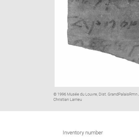
Image
© 1996 Musée du Louvre, Dist. GrandPalaisRmn 
caption:
Christian Larrieu
Inventory number