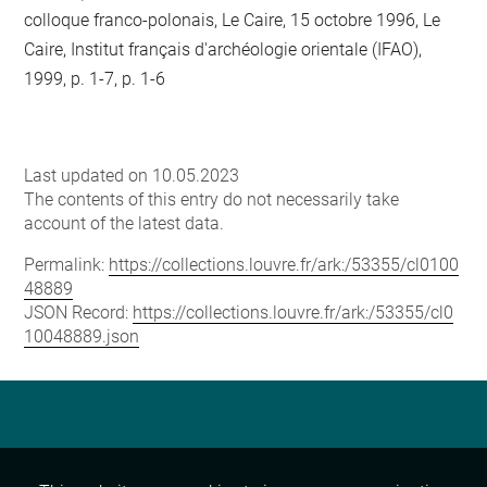
colloque franco-polonais, Le Caire, 15 octobre 1996, Le
Caire, Institut français d'archéologie orientale (IFAO),
1999, p. 1-7, p. 1-6
Last updated on 10.05.2023
The contents of this entry do not necessarily take
account of the latest data.
Permalink:
https://collections.louvre.fr/ark:/53355/cl0100
48889
JSON Record:
https://collections.louvre.fr/ark:/53355/cl0
10048889.json