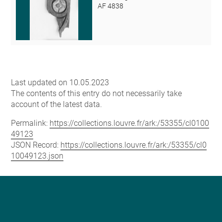
AF 4838
Last updated on 10.05.2023
The contents of this entry do not necessarily take
account of the latest data.
Permalink:
https://collections.louvre.fr/ark:/53355/cl0100
49123
JSON Record:
https://collections.louvre.fr/ark:/53355/cl0
10049123.json