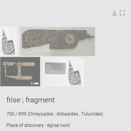
Enlarge
image
in
Image
Downlo
Enla
new
caption:
image
ima
window
SKIP IMAGE CAROUSEL
in
new
win
frise ; fragment
700 / 899 (Omeyyades ; Abbasides ; Tulunides)
Place of discovery : église nord