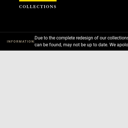
Cookies management panel
Due to the complete redesign of our collectio
INFORMATION
can be found, may not be up to date. We apolo
Download
Next
Previous