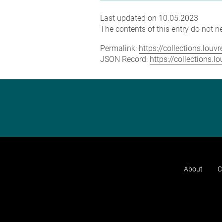
Last updated on 10.05.2023
The contents of this entry do not ne
Permalink:
https://collections.lou
JSON Record:
https://collections.
About
C