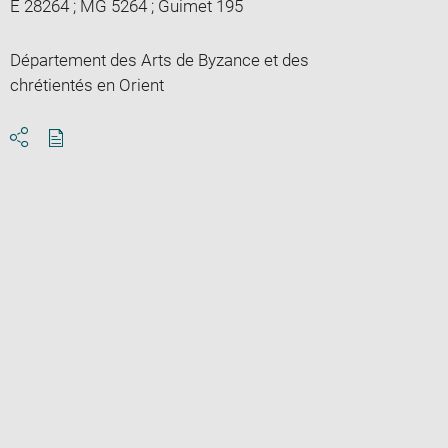
E 28264 ; MG 5264 ; Guimet 195
Département des Arts de Byzance et des
chrétientés en Orient
Download
Share
pdf