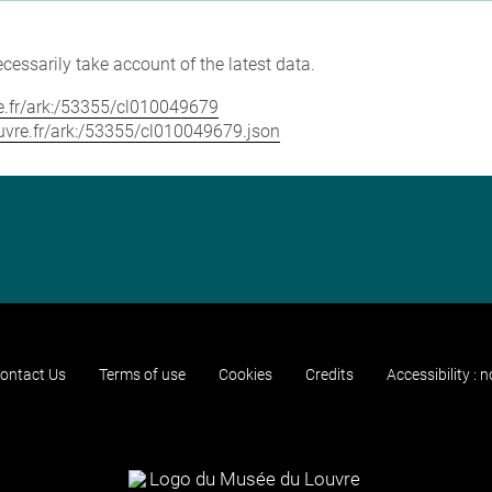
cessarily take account of the latest data.
vre.fr/ark:/53355/cl010049679
louvre.fr/ark:/53355/cl010049679.json
ontact Us
Terms of use
Cookies
Credits
Accessibility : 