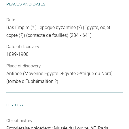
PLACES AND DATES
Date
Bas Empire (? ) ; époque byzantine (?) (Egypte, objet
copte (?)) (contexte de fouilles) (284 - 641)
Date of discovery
1899-1900
Place of discovery
Antinoé (Moyenne Égypte->Égypte->Afrique du Nord)
(tombe d'Euphémaiâon ?)
HISTORY
Object history
Propriétaire précédent : Musée du Louvre, AE, Paris