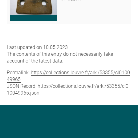
Last updated on 10.05.2023
The contents of this entry do not necessarily take
account of the latest data.
Permalink:
https://collections.louvre.fr/ark:/53355/cl0100
49965
JSON Record:
https://collections.louvre.fr/ark:/53355/cl0
10049965.json