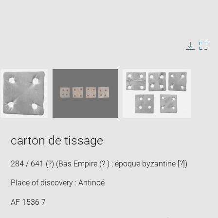
Enlarge
image
in
Image
Downlo
Enla
new
caption:
image
ima
window
SKIP IMAGE CAROUSEL
in
new
win
carton de tissage
284 / 641 (?) (Bas Empire (? ) ; époque byzantine [?])
Place of discovery : Antinoé
AF 1536 7