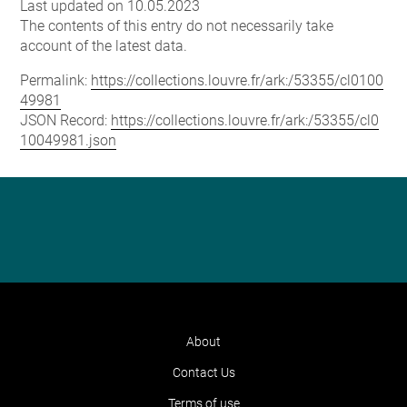
Last updated on 10.05.2023
The contents of this entry do not necessarily take
account of the latest data.
Permalink:
https://collections.louvre.fr/ark:/53355/cl0100
49981
JSON Record:
https://collections.louvre.fr/ark:/53355/cl0
10049981.json
About
Contact Us
Terms of use