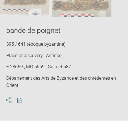
win
bande de poignet
395 / 641 (époque byzantine)
Place of discovery : Antinoé
E 28659 ; MG 5659 ; Guimet 587
Département des Arts de Byzance et des chrétientés en
Orient
Download
Share
pdf