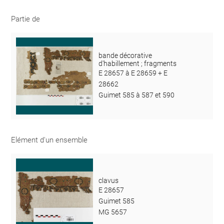
Partie de
bande décorative
d'habillement ; fragments
E 28657 à E 28659 + E
28662
Guimet 585 à 587 et 590
Elément d'un ensemble
clavus
E 28657
Guimet 585
MG 5657