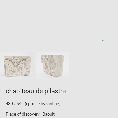
Enlarge
image
in
Image
Downlo
Enla
new
caption:
image
ima
window
SKIP IMAGE CAROUSEL
in
new
win
chapiteau de pilastre
480 / 640 (époque byzantine)
Place of discovery : Baouit