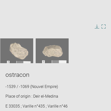
Enlarge
image
in
Image
Downlo
Enla
new
caption:
image
ima
window
SKIP IMAGE CAROUSEL
in
new
win
ostracon
-1539 / -1069 (Nouvel Empire)
Place of origin : Deir el-Medina
E 33035 ; Varille n°435 ; Varille n°46