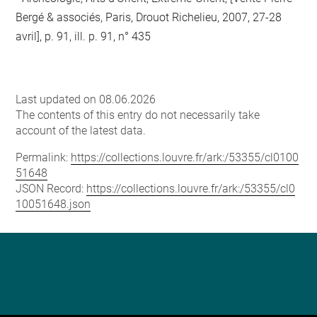
Bergé & associés, Paris, Drouot Richelieu, 2007, 27-28
avril], p. 91, ill. p. 91, n° 435
Last updated on 08.06.2026
The contents of this entry do not necessarily take
account of the latest data.
Permalink:
https://collections.louvre.fr/ark:/53355/cl0100
51648
JSON Record:
https://collections.louvre.fr/ark:/53355/cl0
10051648.json