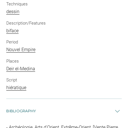
Techniques
dessin
Description/Features
biface
Period
Nouvel Empire
Places
Deir el-Medina
Script
hiératique
BIBLIOGRAPHY
Archéologie, Arts d'Orient, Extrême-Orient, [Vente Pierre