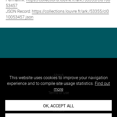
53457
JSON Record:
https://collections.louvre.fr/ark:/53355/cl0
10053457.json
About
This website uses cookies to improve your navigation
experience and to compile site usage statistics.
Find out
Contact Us
more
Terms of use
Cookies
OK, ACCEPT ALL
Credits