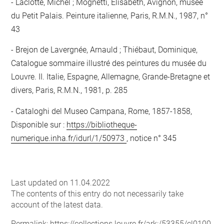
Laclotte, Michel ; Mognetti, Elisabeth, Avignon, musée
du Petit Palais. Peinture italienne, Paris, R.M.N., 1987, n°
43
Brejon de Lavergnée, Arnauld ; Thiébaut, Dominique,
Catalogue sommaire illustré des peintures du musée du
Louvre. II. Italie, Espagne, Allemagne, Grande-Bretagne et
divers, Paris, R.M.N., 1981, p. 285
Cataloghi del Museo Campana, Rome, 1857-1858,
Disponible sur :
https://bibliotheque-
numerique.inha.fr/idurl/1/50973
, notice n° 345
Last updated on 11.04.2022
The contents of this entry do not necessarily take
account of the latest data.
Permalink:
https://collections.louvre.fr/ark:/53355/cl0100