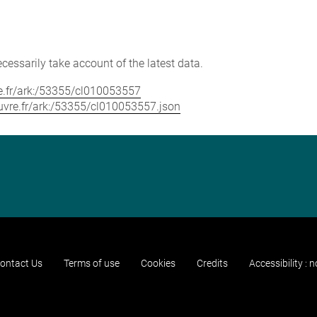
cessarily take account of the latest data.
vre.fr/ark:/53355/cl010053557
louvre.fr/ark:/53355/cl010053557.json
ontact Us
Terms of use
Cookies
Credits
Accessibility : 