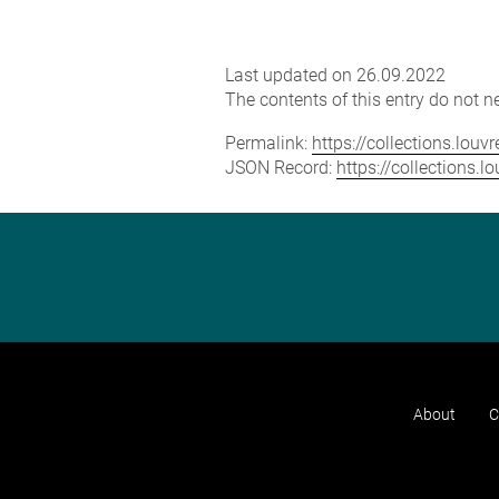
Last updated on 26.09.2022
The contents of this entry do not ne
Permalink:
https://collections.lou
JSON Record:
https://collections.
About
C