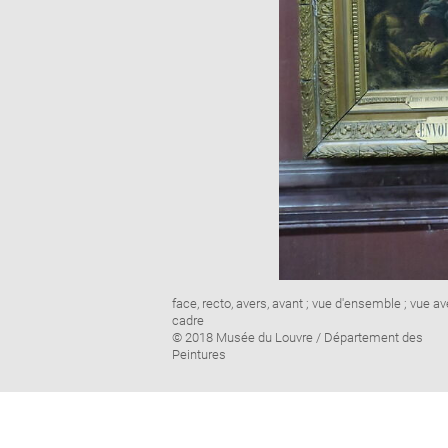
Image
face, recto, avers, avant ; vue d'ensemble ; vue a
caption:
cadre
© 2018 Musée du Louvre / Département des
Peintures