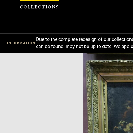
Cookies management panel
Due to the complete redesign of our collectio
INFORMATION
can be found, may not be up to date. We apolo
Download
Next
Previous