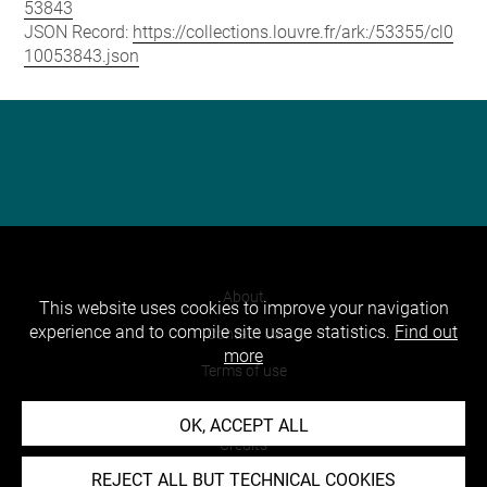
53843
JSON Record:
https://collections.louvre.fr/ark:/53355/cl0
10053843.json
About
This website uses cookies to improve your navigation
experience and to compile site usage statistics.
Find out
Contact Us
more
Terms of use
Cookies
OK, ACCEPT ALL
Credits
REJECT ALL BUT TECHNICAL COOKIES
Accessibility : non compliant