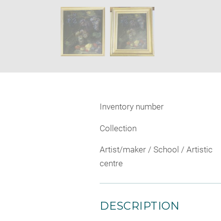
new
SKIP IMAGE CAROUSEL
window
Inventory number
Collection
Artist/maker / School / Artistic
centre
DESCRIPTION