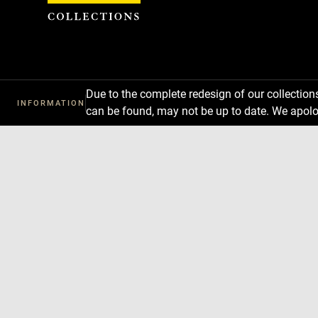
Cookies management panel
Due to the complete redesign of our collectio
INFORMATION
can be found, may not be up to date. We apolo
Download
Next
Previous