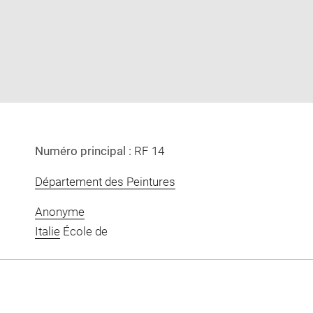
image
image
in
new
window
Numéro principal :
RF 14
Département des Peintures
Anonyme
Italie
École de