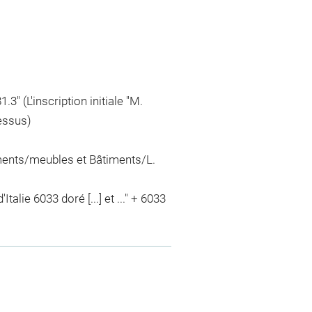
3" (L'inscription initiale "M.
dessus)
ements/meubles et Bâtiments/L.
talie 6033 doré [...] et ..." + 6033