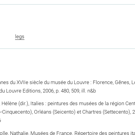
legs
ennes du XVIIe siècle du musée du Louvre : Florence, Gênes,
u Louvre Editions, 2006, p. 480, 509, ill. n&b
r, Hélène (dir.), Italies : peintures des musées de la région Ce
to-Cinquecento), Orléans (Seicento) et Chartres (Settecento)
6
olle, Nathalie, Musées de France. Répertoire des peintures ita