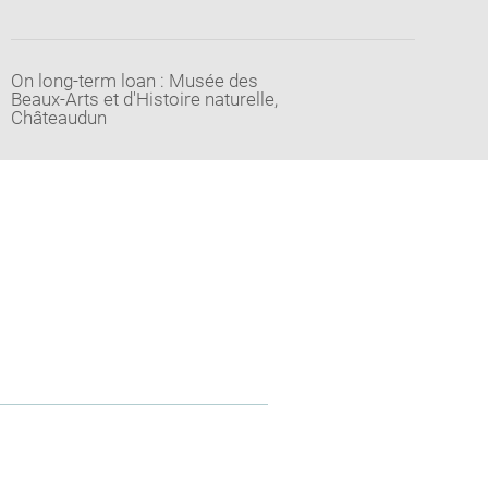
On long-term loan : Musée des
Beaux-Arts et d'Histoire naturelle,
Châteaudun