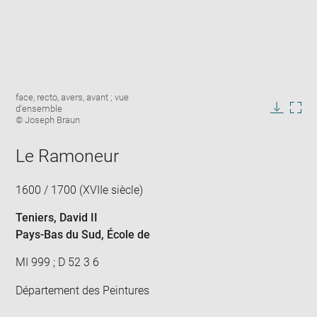
Enlarge
Image
face, recto, avers, avant ; vue
image
caption:
d'ensemble
in
Downlo
Enla
© Joseph Braun
new
image
ima
window
in
Le Ramoneur
new
win
1600 / 1700 (XVIIe siècle)
Teniers, David II
Pays-Bas du Sud
, École de
MI 999 ; D 52 3 6
Département des Peintures