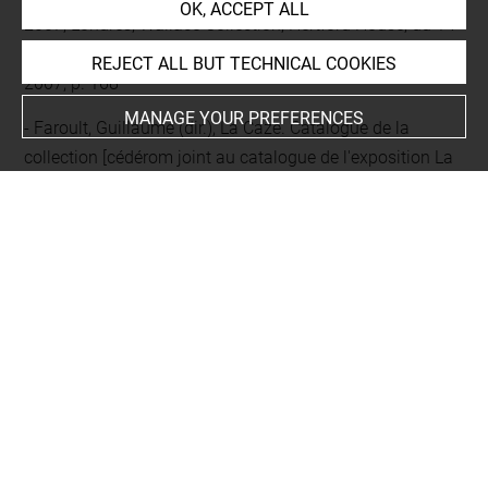
OK, ACCEPT ALL
2007; Londres, Wallace Collection, Hertford House, du 14
février au 18 mai 2008), Paris, Hazan / Louvre éditions,
REJECT ALL BUT TECHNICAL COOKIES
2007, p. 168
MANAGE YOUR PREFERENCES
Faroult, Guillaume (dir.), La Caze. Catalogue de la
collection [cédérom joint au catalogue de l'exposition La
Collection La Caze. Chefs d'oeuvre des peintures des
XVIIe et XVIIIe siècles], Paris, Hazan / Louvre éditions,
2007, p. 417-418, ill. coul.
Brejon de Lavergnée, Arnauld ; Foucart, Jacques ;
Reynaud, Nicole, Catalogue sommaire illustré des
peintures du musée du Louvre. I. Ecoles flamande et
hollandaise, Paris, R.M.N., 1979, p. 183
Demonts, Louis, Musée national du Louvre. Catalogue
des peintures exposées dans les galeries. III. Ecoles
flamande, hollandaise, allemande et anglaise, Paris,