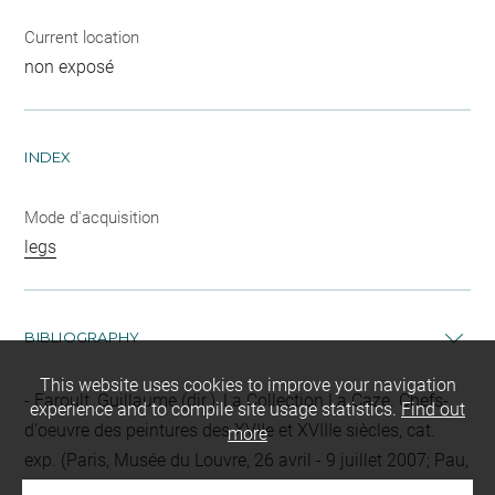
Current location
non exposé
INDEX
Mode d'acquisition
legs
BIBLIOGRAPHY
This website uses cookies to improve your navigation
Faroult, Guillaume (dir.), La Collection La Caze. Chefs-
experience and to compile site usage statistics.
Find out
d'oeuvre des peintures des XVIIe et XVIIIe siècles, cat.
more
exp. (Paris, Musée du Louvre, 26 avril - 9 juillet 2007; Pau,
musée des Beaux-Arts, 20 septembre - 10 décembre