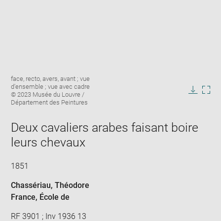
Enlarge
Image
face, recto, avers, avant ; vue
image
caption:
d'ensemble ; vue avec cadre
in
© 2023 Musée du Louvre /
Downlo
Enla
new
Département des Peintures
image
ima
window
in
Deux cavaliers arabes faisant boire
new
win
leurs chevaux
1851
Chassériau, Théodore
France
, École de
RF 3901 ; Inv 1936 13