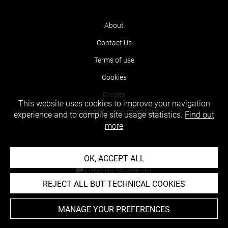
About
Contact Us
Terms of use
Cookies
Credits
This website uses cookies to improve your navigation
Accessibility : non compliant
experience and to compile site usage statistics.
Find out
more
OK, ACCEPT ALL
REJECT ALL BUT TECHNICAL COOKIES
MANAGE YOUR PREFERENCES