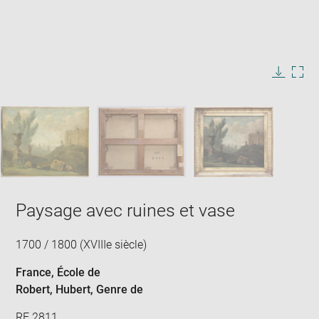
Enlarge
image
in
Image
Downlo
Enla
new
caption:
image
ima
window
SKIP IMAGE CAROUSEL
in
new
win
Paysage avec ruines et vase
1700 / 1800 (XVIIIe siècle)
France
, École de
Robert, Hubert
, Genre de
RF 2811