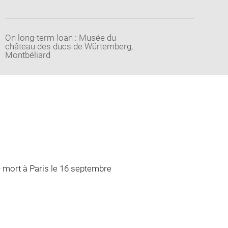
On long-term loan : Musée du
château des ducs de Würtemberg,
Montbéliard
 - mort à Paris le 16 septembre