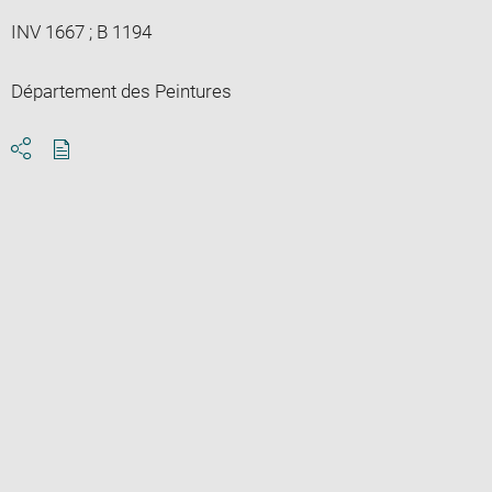
INV 1667 ; B 1194
Département des Peintures
Download
Share
pdf