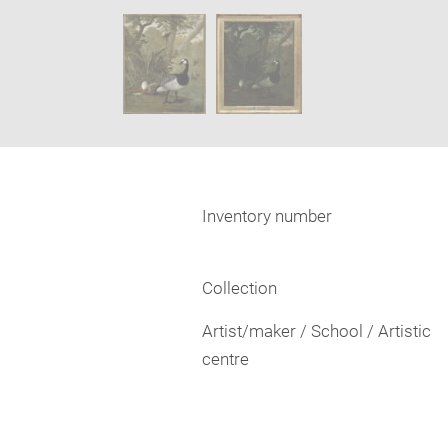
new
SKIP IMAGE CAROUSEL
window
Inventory number
Collection
Artist/maker / School / Artistic
centre