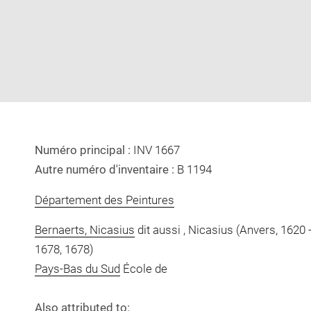
image
image
in
new
window
Numéro principal :
INV 1667
Autre numéro d'inventaire :
B 1194
Département des Peintures
Bernaerts, Nicasius
dit aussi , Nicasius (Anvers, 1620
1678, 1678)
Pays-Bas du Sud
École de
Also attributed to: