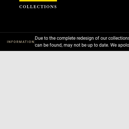
Cookies management panel
Due to the complete redesign of our collectio
INFORMATION
can be found, may not be up to date. We apolo
Download
Next
Previous