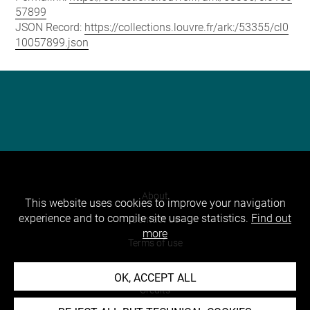
57899
JSON Record:
https://collections.louvre.fr/ark:/53355/cl0
10057899.json
About
This website uses cookies to improve your navigation
experience and to compile site usage statistics.
Find out
Contact Us
more
Terms of use
Cookies
OK, ACCEPT ALL
Credits