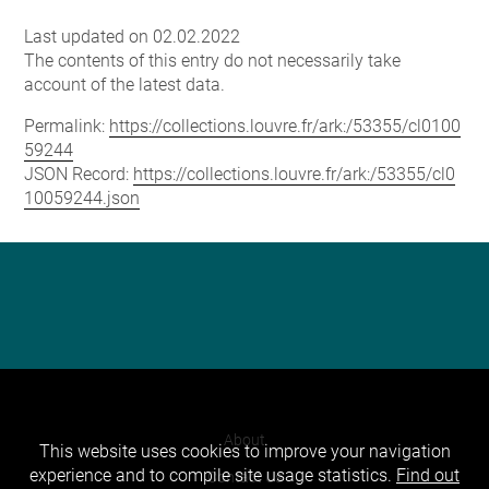
Last updated on 02.02.2022
The contents of this entry do not necessarily take
account of the latest data.
Permalink:
https://collections.louvre.fr/ark:/53355/cl0100
59244
JSON Record:
https://collections.louvre.fr/ark:/53355/cl0
10059244.json
About
This website uses cookies to improve your navigation
experience and to compile site usage statistics.
Find out
Contact Us