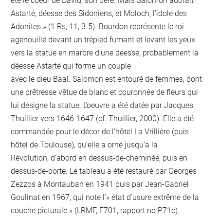
été le coeur de David, son père. Mais Salomon adorait
Astarté, déesse des Sidoniens, et Moloch, l’idole des
Adonites » (1 Rs, 11, 3-5). Bourdon représente le roi
agenouillé devant un trépied fumant et levant les yeux
vers la statue en marbre d’une déesse, probablement la
déesse Astarté qui forme un couple
avec le dieu Baal. Salomon est entouré de femmes, dont
une prêtresse vêtue de blanc et couronnée de fleurs qui
lui désigne la statue. L’oeuvre a été datée par Jacques
Thuillier vers 1646-1647 (cf. Thuillier, 2000). Elle a été
commandée pour le décor de l’hôtel La Vrillière (puis
hôtel de Toulouse), qu’elle a orné jusqu’à la
Révolution, d’abord en dessus-de-cheminée, puis en
dessus-de-porte. Le tableau a été restauré par Georges
Zezzos à Montauban en 1941 puis par Jean-Gabriel
Goulinat en 1967, qui note l’« état d’usure extrême de la
couche picturale » (LRMF, F701, rapport no P71c).