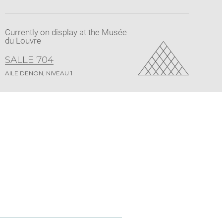
Currently on display at the Musée
du Louvre
SALLE 704
AILE DENON, NIVEAU 1