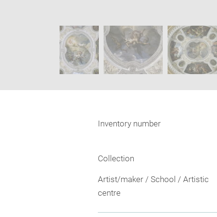
imag
Image
in
caption:
new
SKIP IMAGE CAROUSEL
wind
Inventory number
Collection
Artist/maker / School / Artistic
centre