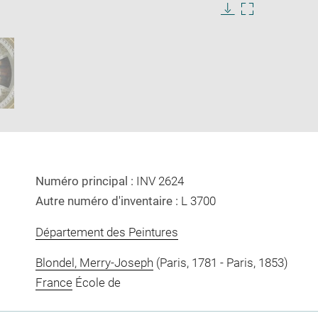
e
Download
Enlarge
image
image
ow
in
new
window
Numéro principal :
INV 2624
Autre numéro d'inventaire :
L 3700
Département des Peintures
Blondel, Merry-Joseph
(Paris, 1781 - Paris, 1853)
France
École de