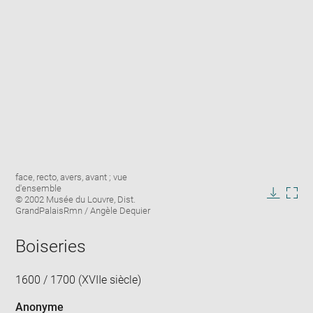
Enlarge
Image
face, recto, avers, avant ; vue
image
caption:
d'ensemble
in
© 2002 Musée du Louvre, Dist.
Downlo
Enla
new
GrandPalaisRmn / Angèle Dequier
image
ima
window
in
Boiseries
new
win
1600 / 1700 (XVIIe siècle)
Anonyme