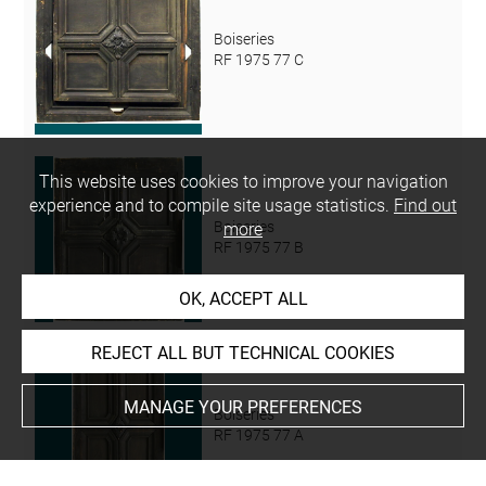
Boiseries
RF 1975 77 C
This website uses cookies to improve your navigation
experience and to compile site usage statistics.
Find out
Boiseries
more
RF 1975 77 B
OK, ACCEPT ALL
REJECT ALL BUT TECHNICAL COOKIES
MANAGE YOUR PREFERENCES
Boiseries
RF 1975 77 A