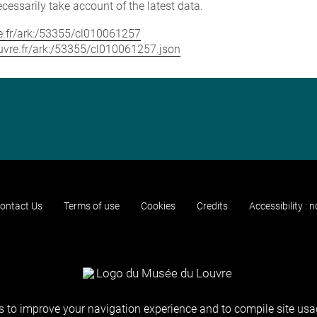
cessarily take account of the latest data.
vre.fr/ark:/53355/cl010061257
louvre.fr/ark:/53355/cl010061257.json
ontact Us
Terms of use
Cookies
Credits
Accessibility : 
 to improve your navigation experience and to compile site usag