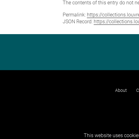
The contents of this entry do not ne
Permalink:
https://collections.lou
JSON Record:
https://collections.
About
C
This website uses cookies