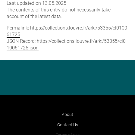
Last updated on 13.05.2025
The contents of this entry do not necessarily take
account of the latest data.
Permalink:
https://collections.louvre.fr/ark:/53355/cl0100
61725
JSON Record:
https://collections.louvre.fr/ark:/53355/cl0
10061725.json
About
Contact Us
Terms of use