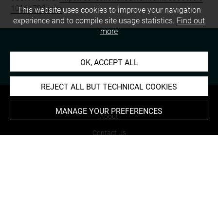
10061799.json
This website uses cookies to improve your navigation
experience and to compile site usage statistics.
Find out
more
OK, ACCEPT ALL
REJECT ALL BUT TECHNICAL COOKIES
MANAGE YOUR PREFERENCES
About
Contact Us
Terms of use
Cookies
Credits
Accessibility : non compliant