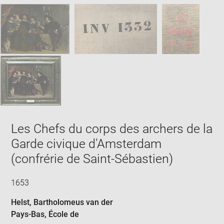
window
SKIP IMAGE CAROUSEL
in
new
win
Les Chefs du corps des archers de la
Garde civique d'Amsterdam
(confrérie de Saint-Sébastien)
1653
Helst, Bartholomeus van der
Pays-Bas
, École de