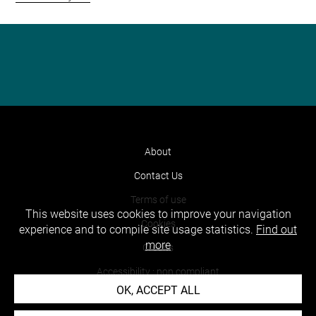
About
Contact Us
Terms of use
This website uses cookies to improve your navigation
Cookies
experience and to compile site usage statistics.
Find out
more
Credits
Accessibility : non compliant
OK, ACCEPT ALL