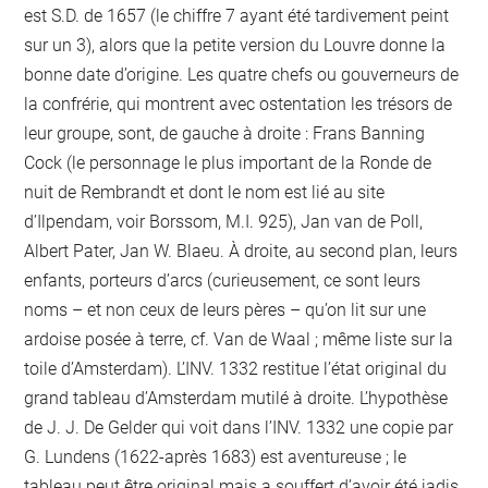
est S.D. de 1657 (le chiffre 7 ayant été tardivement peint
sur un 3), alors que la petite version du Louvre donne la
bonne date d’origine. Les quatre chefs ou gouverneurs de
la confrérie, qui montrent avec ostentation les trésors de
leur groupe, sont, de gauche à droite : Frans Banning
Cock (le personnage le plus important de la Ronde de
nuit de Rembrandt et dont le nom est lié au site
d’Ilpendam, voir Borssom, M.I. 925), Jan van de Poll,
Albert Pater, Jan W. Blaeu. À droite, au second plan, leurs
enfants, porteurs d’arcs (curieusement, ce sont leurs
noms – et non ceux de leurs pères – qu’on lit sur une
ardoise posée à terre, cf. Van de Waal ; même liste sur la
toile d’Amsterdam). L’INV. 1332 restitue l’état original du
grand tableau d’Amsterdam mutilé à droite. L’hypothèse
de J. J. De Gelder qui voit dans l’INV. 1332 une copie par
G. Lundens (1622-après 1683) est aventureuse ; le
tableau peut être original mais a souffert d’avoir été jadis