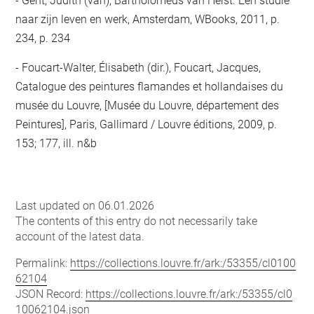
Gent, Judith (van), Bartholomeus van Helst. Een studie
naar zijn leven en werk, Amsterdam, WBooks, 2011, p.
234, p. 234
Foucart-Walter, Élisabeth (dir.), Foucart, Jacques,
Catalogue des peintures flamandes et hollandaises du
musée du Louvre, [Musée du Louvre, département des
Peintures], Paris, Gallimard / Louvre éditions, 2009, p.
153; 177, ill. n&b
Last updated on 06.01.2026
The contents of this entry do not necessarily take
account of the latest data.
Permalink:
https://collections.louvre.fr/ark:/53355/cl0100
62104
JSON Record:
https://collections.louvre.fr/ark:/53355/cl0
10062104.json