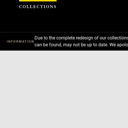
Cookies management panel
Due to the complete redesign of our collectio
INFORMATION
can be found, may not be up to date. We apolo
Download
Next
Previous