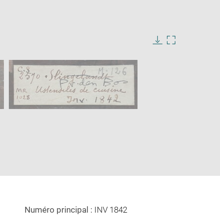
Download
Enlarge
image
image
in
new
window
Numéro principal :
INV 1842