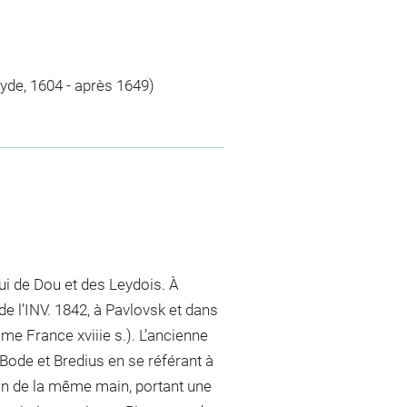
eyde, 1604 - après 1649)
ui de Dou et des Leydois. À
e l’INV. 1842, à Pavlovsk et dans
me France xviiie s.). L’ancienne
r Bode et Bredius en se référant à
rlin de la même main, portant une