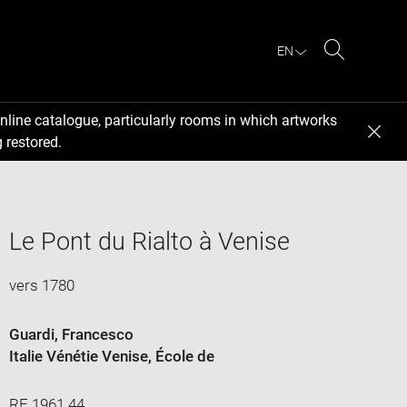
EN
Search
nline catalogue, particularly rooms in which artworks
 restored.
Le Pont du Rialto à Venise
vers 1780
Guardi, Francesco
Italie Vénétie Venise
, École de
RF 1961 44