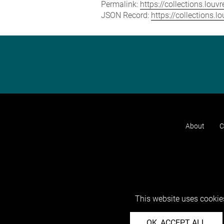
Permalink:
https://collections.lou
JSON Record:
https://collections.
About
C
This website uses cookies
OK, ACCEPT ALL