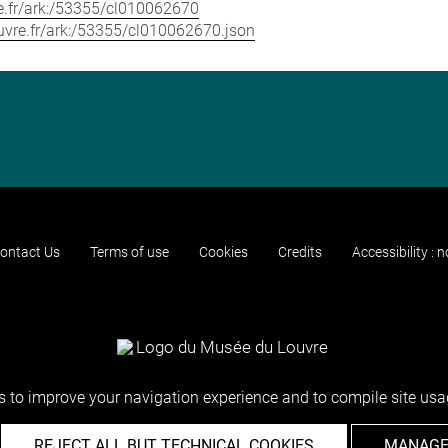
vre.fr/ark:/53355/cl010062670
louvre.fr/ark:/53355/cl010062670.json
ontact Us
Terms of use
Cookies
Credits
Accessibility : 
 to improve your navigation experience and to compile site usag
REJECT ALL BUT TECHNICAL COOKIES
MANAGE