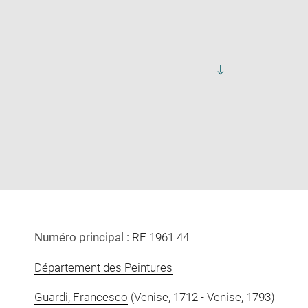
Download
Enlarge
image
image
in
new
window
Numéro principal :
RF 1961 44
Département des Peintures
Guardi, Francesco
(Venise, 1712 - Venise, 1793)