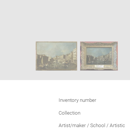
Enlarge
image
Image
in
caption:
new
SKIP IMAGE CAROUSEL
window
Inventory number
Collection
Artist/maker / School / Artistic