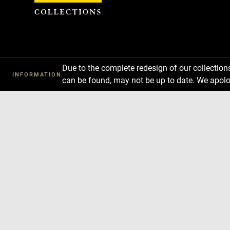
Cookies management panel
Due to the complete redesign of our collectio
INFORMATION
can be found, may not be up to date. We apolo
Download
Next
Previous