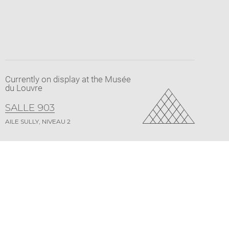
Currently on display at the Musée
du Louvre
SALLE 903
AILE SULLY, NIVEAU 2