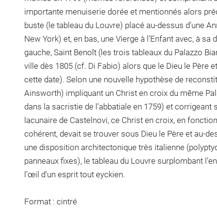
importante menuiserie dorée et mentionnés alors préc
buste (le tableau du Louvre) placé au-dessus d’une A
New York) et, en bas, une Vierge à l’Enfant avec, à sa d
gauche, Saint Benoît (les trois tableaux du Palazzo Bia
ville dès 1805 (cf. Di Fabio) alors que le Dieu le Père e
cette date). Selon une nouvelle hypothèse de reconstitu
Ainsworth) impliquant un Christ en croix du même Pa
dans la sacristie de l’abbatiale en 1759) et corrigeant 
lacunaire de Castelnovi, ce Christ en croix, en fonct
cohérent, devait se trouver sous Dieu le Père et au-des
une disposition architectonique très italienne (polypty
panneaux fixes), le tableau du Louvre surplombant l’e
l’œil d’un esprit tout eyckien.
Format : cintré