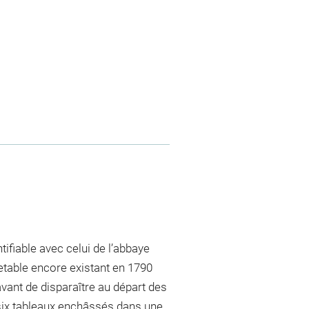
ifiable avec celui de l’abbaye
etable encore existant en 1790
avant de disparaître au départ des
ix tableaux enchâssés dans une