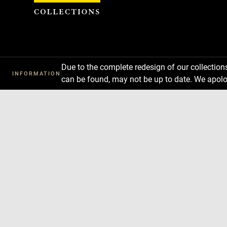
Cookies management panel
Due to the complete redesign of our collectio
INFORMATION
can be found, may not be up to date. We apolo
Download
Next
Previous