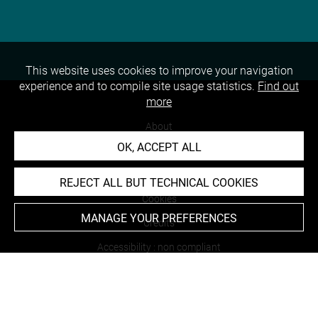
This website uses cookies to improve your navigation
experience and to compile site usage statistics.
Find out
more
About
OK, ACCEPT ALL
Contact Us
Terms of use
REJECT ALL BUT TECHNICAL COOKIES
Cookies
MANAGE YOUR PREFERENCES
Credits
Accessibility : non compliant