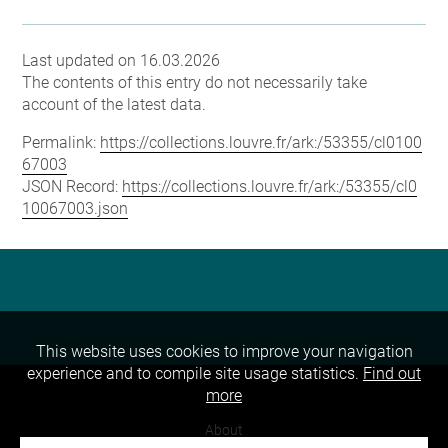
Last updated on 16.03.2026
The contents of this entry do not necessarily take
account of the latest data.
Permalink:
https://collections.louvre.fr/ark:/53355/cl0100
67003
JSON Record:
https://collections.louvre.fr/ark:/53355/cl0
10067003.json
This website uses cookies to improve your navigation
experience and to compile site usage statistics.
Find out
more
About