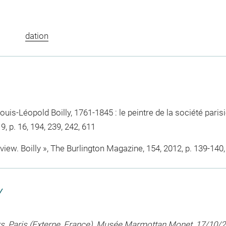
dation
Louis-Léopold Boilly, 1761-1845 : le peintre de la société pari
19, p. 16, 194, 239, 242, 611
view. Boilly », The Burlington Magazine, 154, 2012, p. 139-140, p
Y
rs, Paris (Externe, France), Musée Marmottan Monet, 17/10/