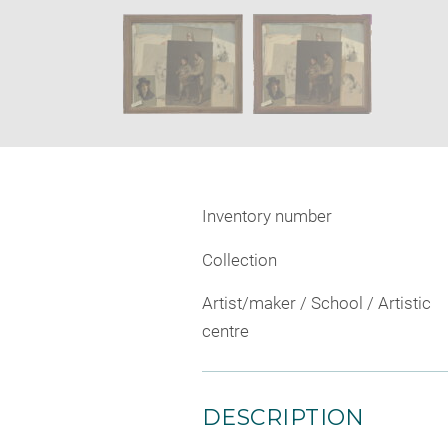
new
SKIP IMAGE CAROUSEL
windo
Inventory number
Collection
Artist/maker / School / Artistic
centre
DESCRIPTION