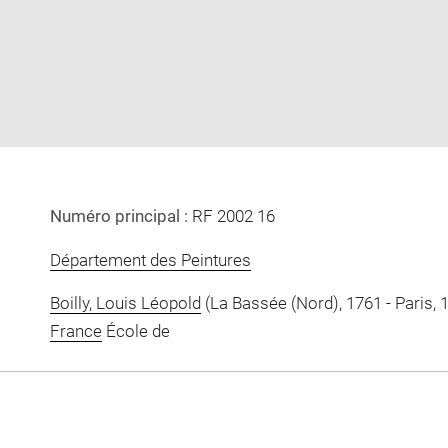
image
image
w
in
new
window
Numéro principal :
RF 2002 16
Département des Peintures
Boilly, Louis Léopold
(La Bassée (Nord), 1761 - Paris, 
France
École de