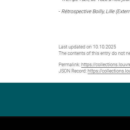
-
Rétrospective Boilly, Lille (Ext
Last updated on 10.10.2025
The contents of this entry do not ne
Permalink:
https://collections.lou
JSON Record:
https://collections.