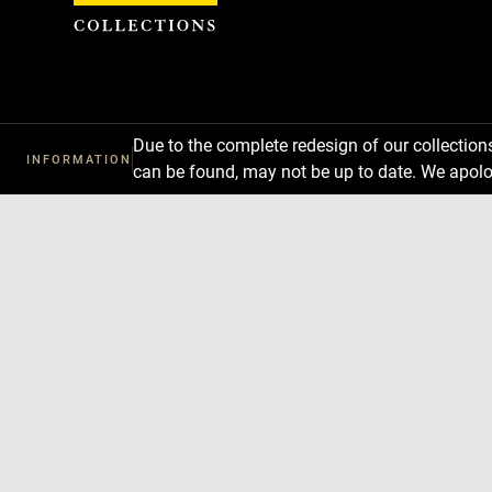
Cookies management panel
Due to the complete redesign of our collectio
INFORMATION
can be found, may not be up to date. We apolo
Download
Next
Previous