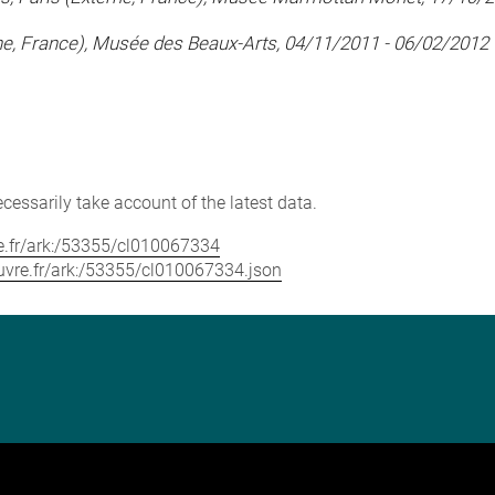
erne, France), Musée des Beaux-Arts, 04/11/2011 - 06/02/2012
cessarily take account of the latest data.
vre.fr/ark:/53355/cl010067334
louvre.fr/ark:/53355/cl010067334.json