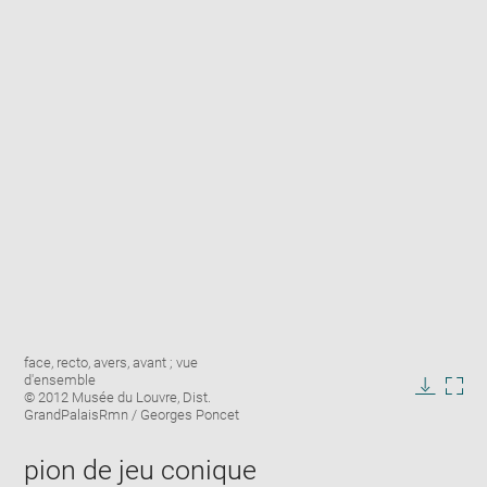
Enlarge
Image
face, recto, avers, avant ; vue
image
caption:
d'ensemble
in
© 2012 Musée du Louvre, Dist.
Downlo
Enla
new
GrandPalaisRmn / Georges Poncet
image
ima
window
in
pion de jeu conique
new