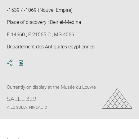
win
-1539 / -1069 (Nouvel Empire)
Place of discovery : Deir el-Medina
E 14660 ; E 21565 C ; MG 4066
Département des Antiquités égyptiennes
Download
Share
pdf
Currently on display at the Musée du Louvre
SALLE 329
AILE SULLY, NIVEAU 0