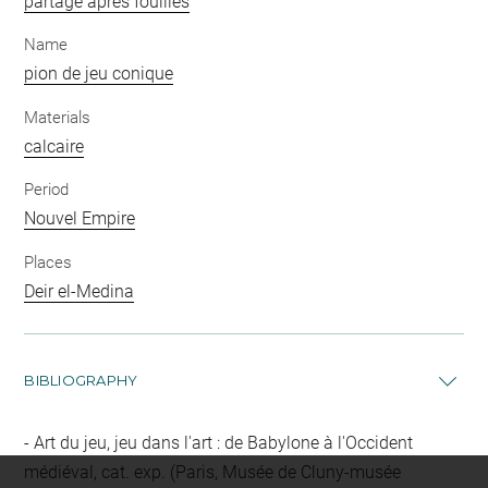
partage après fouilles
Name
pion de jeu conique
Materials
calcaire
Period
Nouvel Empire
Places
Deir el-Medina
BIBLIOGRAPHY
Art du jeu, jeu dans l'art : de Babylone à l'Occident
médiéval, cat. exp. (Paris, Musée de Cluny-musée