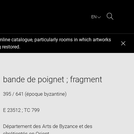
EN
Search
nline catalogue, particularly rooms in which artworks
 restored.
bande de poignet ; fragment
395 / 641 (époque byzantine)
E 23512 ; TC 799
Département des Arts de Byzance et des
chrétientés en Orient