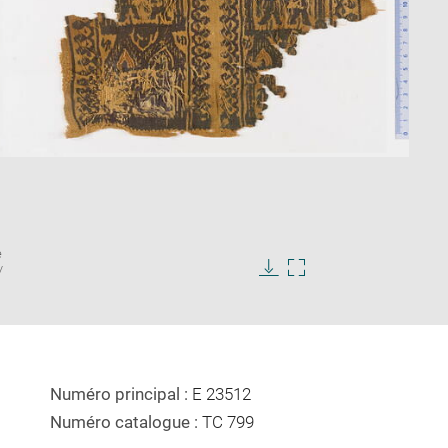
Enlarge
e
image
/
in
Download
Enlarge
new
image
image
window
in
new
window
Numéro principal :
E 23512
Numéro catalogue :
TC 799