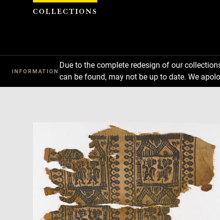
Cookies management panel
Due to the complete redesign of our collectio
INFORMATION
can be found, may not be up to date. We apolo
Download
Next
Previous