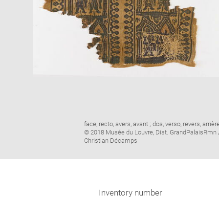
Image
face, recto, avers, avant ; dos, verso, revers, arrièr
caption:
© 2018 Musée du Louvre, Dist. GrandPalaisRmn 
Christian Décamps
Inventory number