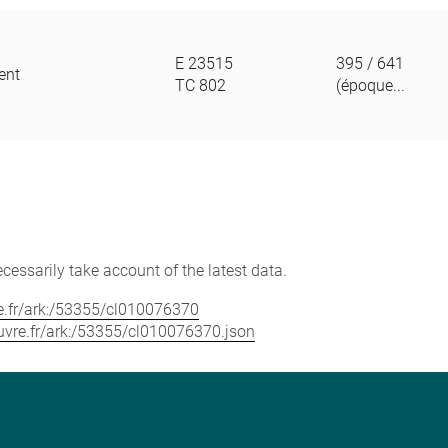
E 23515
395 / 641
ent
TC 802
(époque...
cessarily take account of the latest data.
vre.fr/ark:/53355/cl010076370
louvre.fr/ark:/53355/cl010076370.json